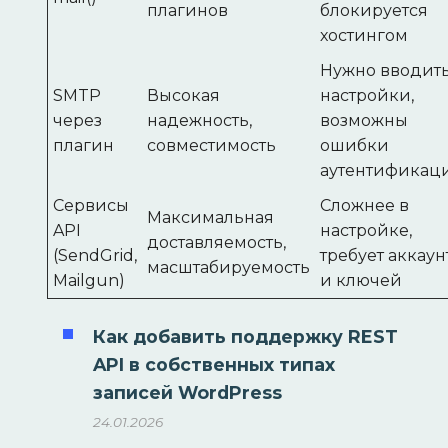
плагинов
блокируется
хостингом
Нужно вводит
SMTP
Высокая
настройки,
через
надежность,
возможны
плагин
совместимость
ошибки
аутентификац
Сервисы
Сложнее в
Максимальная
API
настройке,
доставляемость,
(SendGrid,
требует аккаун
масштабируемость
Mailgun)
и ключей
Как добавить поддержку REST
API в собственных типах
записей WordPress
24.01.2026