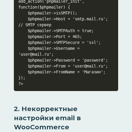
add_action('phpmailer_init', 
function($phpmailer) {

    $phpmailer->isSMTP();

    $phpmailer->Host = 'smtp.mail.ru'; 
// SMTP сервер

    $phpmailer->SMTPAuth = true;

    $phpmailer->Port = 465;

    $phpmailer->SMTPSecure = 'ssl';

    $phpmailer->Username = 
'user@mail.ru';

    $phpmailer->Password = 'password';

    $phpmailer->From = 'user@mail.ru';

    $phpmailer->FromName = 'Магазин';

});

?>
2. Некорректные
настройки email в
WooCommerce