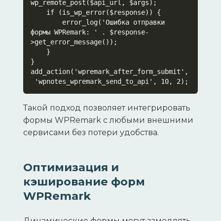
wp_remote_post($api_url, $args);

    if (is_wp_error($response)) {

        error_log('Ошибка отправки 
формы WPRemark: ' . $response-
>get_error_message());

    }

}

add_action('wpremark_after_form_submit',
 'wpnotes_wpremark_send_to_api', 10, 2);
Такой подход позволяет интегрировать
формы WPRemark с любыми внешними
сервисами без потери удобства.
Оптимизация и
кэширование форм
WPRemark
Динамические формы могут замедлять