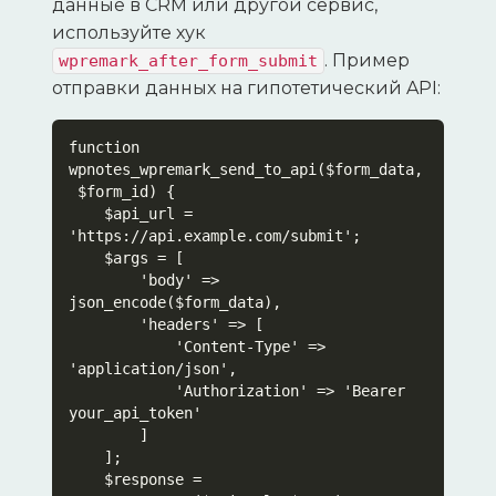
данные в CRM или другой сервис,
используйте хук
. Пример
wpremark_after_form_submit
отправки данных на гипотетический API:
function 
wpnotes_wpremark_send_to_api($form_data,
 $form_id) {

    $api_url = 
'https://api.example.com/submit';

    $args = [

        'body' => 
json_encode($form_data),

        'headers' => [

            'Content-Type' => 
'application/json',

            'Authorization' => 'Bearer 
your_api_token'

        ]

    ];

    $response = 