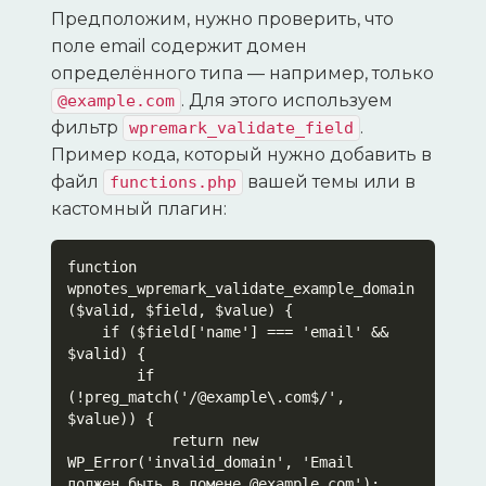
Предположим, нужно проверить, что
поле email содержит домен
определённого типа — например, только
. Для этого используем
@example.com
фильтр
.
wpremark_validate_field
Пример кода, который нужно добавить в
файл
вашей темы или в
functions.php
кастомный плагин:
function 
wpnotes_wpremark_validate_example_domain
($valid, $field, $value) {

    if ($field['name'] === 'email' && 
$valid) {

        if 
(!preg_match('/@example\.com$/', 
$value)) {

            return new 
WP_Error('invalid_domain', 'Email 
должен быть в домене @example.com');
