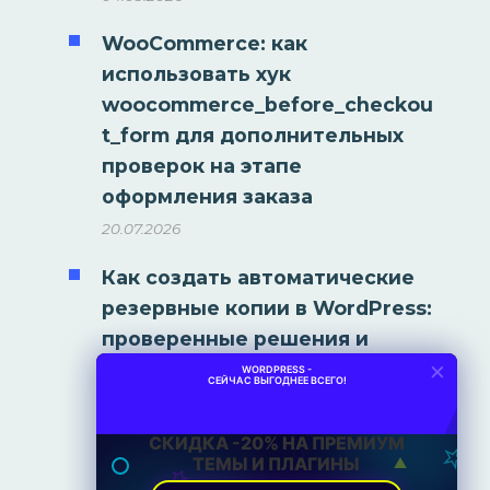
WooCommerce: как
использовать хук
woocommerce_before_checkou
t_form для дополнительных
проверок на этапе
оформления заказа
20.07.2026
Как создать автоматические
резервные копии в WordPress:
проверенные решения и
×
плагины
WORDPRESS -
СЕЙЧАС ВЫГОДНЕЕ ВСЕГО!
10.11.2025
СКИДКА -20% НА ПРЕМИУМ
ТЕМЫ И ПЛАГИНЫ