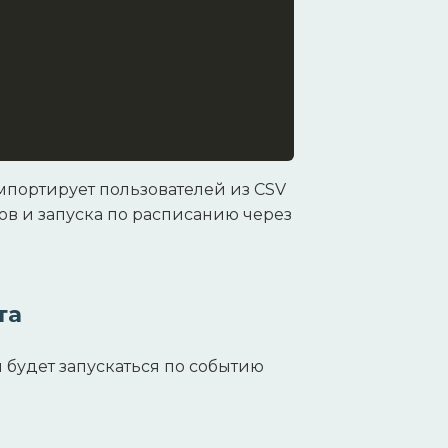
импортирует пользователей из CSV
ов и запуска по расписанию через
та
 будет запускаться по событию