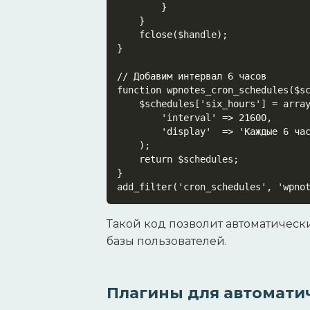
        }

    }

    fclose($handle);

}

// Добавим интервал 6 часов

function wpnotes_cron_schedules($sc
    $schedules['six_hours'] = array(

        'interval' => 21600,

        'display'  => 'Каждые 6 часов'

    );

    return $schedules;

}

add_filter('cron_schedules', 'wpno
Такой код позволит автоматически
базы пользователей.
Плагины для автомати