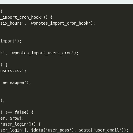
{

import');

k', 'wpnotes_import_users_cron');

) {
