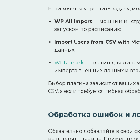
Если хочется упростить задачу, м
WP All Import
— мощный инстру
запуском по расписанию.
Import Users from CSV with Me
данных.
WPRemark
— плагин для динам
импорта внешних данных и вза
Выбор плагина зависит от ваших з
CSV, а если требуется гибкая обра
Обработка ошибок и л
Обязательно добавляйте в свои с
не потерять данные. Пример про