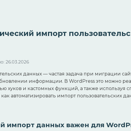
тический импорт пользовательс
: 26.03.2026
тельских данных — частая задача при миграции са
бновлении информации. В WordPress это можно ре
щью хуков и кастомных функций, а также используя
, как автоматизировать импорт пользовательских да
й импорт данных важен для WordP