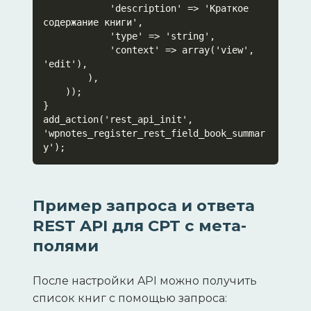
            'description' => 'Краткое 
содержание книги',

            'type' => 'string',

            'context' => array('view', 
'edit'),

        ),

    ));

}

add_action('rest_api_init', 
'wpnotes_register_rest_field_book_summar
y');
Пример запроса и ответа
REST API для CPT с мета-
полями
После настройки API можно получить
список книг с помощью запроса: