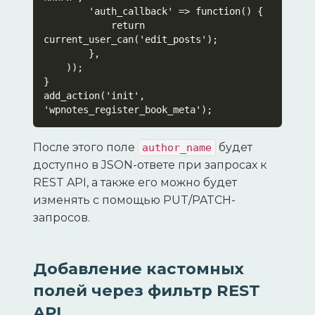
        'auth_callback' => function() {

            return 
current_user_can('edit_posts');

        },

    ));

}

add_action('init', 
'wpnotes_register_book_meta');
После этого поле
будет
author_name
доступно в JSON-ответе при запросах к
REST API, а также его можно будет
изменять с помощью PUT/PATCH-
запросов.
Добавление кастомных
полей через фильтр REST
API