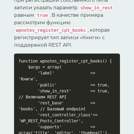
при регистрации собственного типа
записи указать параметр
show_in_rest
равным
. В качестве примера
true
рассмотрим функцию
, которая
wpnotes_register_cpt_books
регистрирует тип записи «Книги» с
поддержкой REST API.
function wpnotes_register_cpt_books() {

    $args = array(

        'label'               => 
'Книги',

        'public'              => true,

        'show_in_rest'        => true, 
// Включаем REST API

        'rest_base'           => 
'books', // Базовый endpoint

        'rest_controller_class'=> 
'WP_REST_Posts_Controller',

        'supports'            => 
array('title', 'editor', 'thumbnail'),
