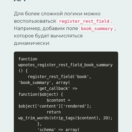
Для более сложной логики можно
воспользоваться
.
register_rest_field
Например, добавим поле
,
book_summary
которое будет вычисляться
динамически:
function 
wpnotes_register_rest_field_book_summary
() {

    register_rest_field('book', 
'book_summary', array(

        'get_callback' => 
function($object) {

            $content = 
$object['content']['rendered'];

            return 
wp_trim_words(strip_tags($content), 20);

        },

        'schema' => array(
