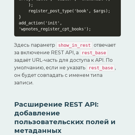
    );

    register_post_type('book', $args);

}

add_action('init', 
'wpnotes_register_cpt_books');
Здесь параметр
отвечает
show_in_rest
за включение REST API, а
rest_base
задаёт URL-часть для доступа к API. По
умолчанию, если не указать
,
rest_base
он будет совпадать с именем типа
записи.
Расширение REST API:
добавление
пользовательских полей и
метаданных