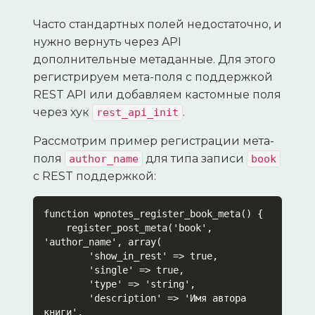
Часто стандартных полей недостаточно, и
нужно вернуть через API
дополнительные метаданные. Для этого
регистрируем мета-поля с поддержкой
REST API или добавляем кастомные поля
через хук
.
rest_api_init
Рассмотрим пример регистрации мета-
поля
для типа записи
author_name
book
с REST поддержкой:
function wpnotes_register_book_meta() {

    register_post_meta('book', 
'author_name', array(

        'show_in_rest' => true,

        'single' => true,

        'type' => 'string',

        'description' => 'Имя автора 
книги',
