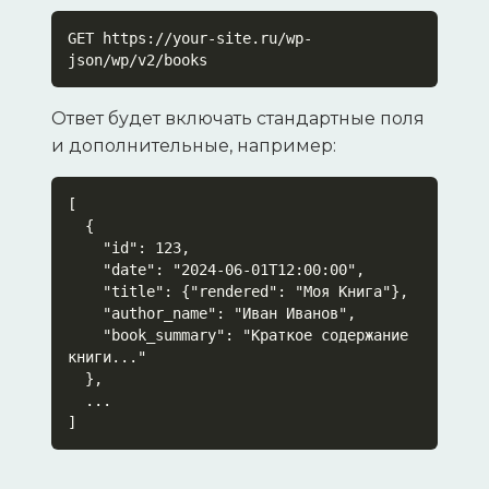
GET https://your-site.ru/wp-
json/wp/v2/books
Ответ будет включать стандартные поля
и дополнительные, например:
[

  {

    "id": 123,

    "date": "2024-06-01T12:00:00",

    "title": {"rendered": "Моя Книга"},

    "author_name": "Иван Иванов",

    "book_summary": "Краткое содержание 
книги..."

  },

  ...

]