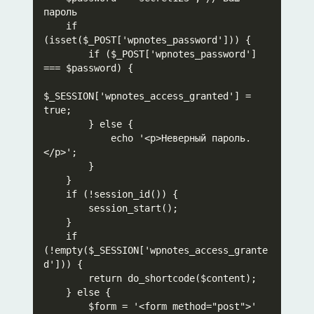
пароль

    if 
(isset($_POST['wpnotes_password'])) {

        if ($_POST['wpnotes_password'] 
=== $password) {

$_SESSION['wpnotes_access_granted'] = 
true;

        } else {

            echo '<p>Неверный пароль.
</p>';

        }

    }

    if (!session_id()) {

        session_start();

    }

    if 
(!empty($_SESSION['wpnotes_access_grante
d'])) {

        return do_shortcode($content);

    } else {

        $form = '<form method="post">'
