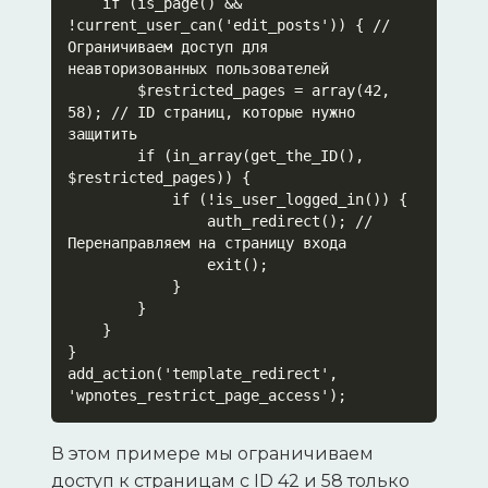
    if (is_page() && 
!current_user_can('edit_posts')) { // 
Ограничиваем доступ для 
неавторизованных пользователей

        $restricted_pages = array(42, 
58); // ID страниц, которые нужно 
защитить

        if (in_array(get_the_ID(), 
$restricted_pages)) {

            if (!is_user_logged_in()) {

                auth_redirect(); // 
Перенаправляем на страницу входа

                exit();

            }

        }

    }

}

add_action('template_redirect', 
'wpnotes_restrict_page_access');
В этом примере мы ограничиваем
доступ к страницам с ID 42 и 58 только