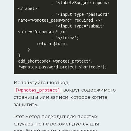
              . '<label>Введите пароль: 
</label>'

              . '<input type="password" 
name="wpnotes_password" required />'

              . '<input type="submit" 
value="Отправить" />'

              . '</form>';

        return $form;

    }

}

add_shortcode('wpnotes_protect', 
'wpnotes_password_protect_shortcode');
Используйте шорткод
вокруг содержимого
[wpnotes_protect]
страницы или записи, которое хотите
защитить.
Этот метод подходит для простых
случаев, но не рекомендуется для