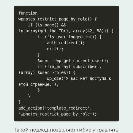
function 
wpnotes_restrict_page_by_role() {

    if (is_page() && 
in_array(get_the_ID(), array(42, 58))) {

        if (!is_user_logged_in()) {

            auth_redirect();

            exit();

        }

        $user = wp_get_current_user();

        if (!in_array('subscriber', 
(array) $user->roles)) {

            wp_die('У вас нет доступа к 
этой странице.');

        }

    }

}

add_action('template_redirect', 
'wpnotes_restrict_page_by_role');
Такой подход позволяет гибко управлять