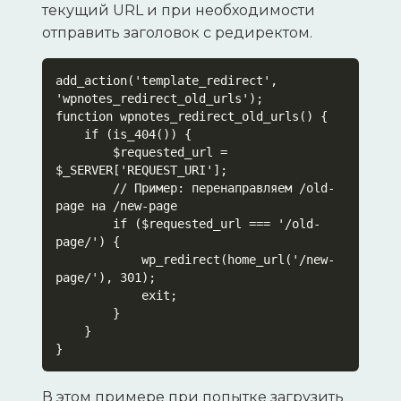
текущий URL и при необходимости
отправить заголовок с редиректом.
add_action('template_redirect', 
'wpnotes_redirect_old_urls');

function wpnotes_redirect_old_urls() {

    if (is_404()) {

        $requested_url = 
$_SERVER['REQUEST_URI'];

        // Пример: перенаправляем /old-
page на /new-page

        if ($requested_url === '/old-
page/') {

            wp_redirect(home_url('/new-
page/'), 301);

            exit;

        }

    }

}
В этом примере при попытке загрузить