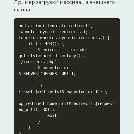
Пример загрузки массива из внешнего
файла:
add_action('template_redirect', 
'wpnotes_dynamic_redirects');

function wpnotes_dynamic_redirects() {

    if (is_404()) {

        $redirects = include 
get_stylesheet_directory() . 
'/redirects.php';

        $requested_url = 
$_SERVER['REQUEST_URI'];

        if 
(isset($redirects[$requested_url])) {

wp_redirect(home_url($redirects[$request
ed_url]), 301);

            exit;

        }

    }

}