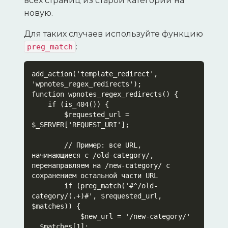
всех страниц из старой категории на
новую.
Для таких случаев используйте функцию
:
preg_match
add_action('template_redirect', 
'wpnotes_regex_redirects');

function wpnotes_regex_redirects() {

    if (is_404()) {

        $requested_url = 
$_SERVER['REQUEST_URI'];

        // Пример: все URL, 
начинающиеся с /old-category/, 
перенаправляем на /new-category/ с 
сохранением остальной части URL

        if (preg_match('#^/old-
category/(.+)#', $requested_url, 
$matches)) {

            $new_url = '/new-category/' 
. $matches[1];
