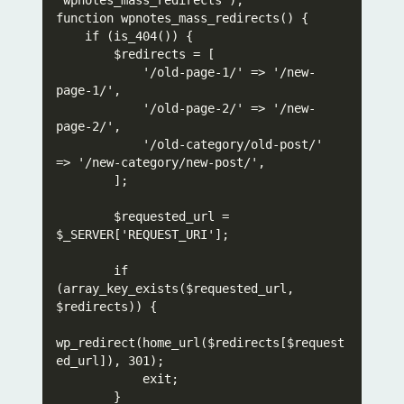
'wpnotes_mass_redirects');

function wpnotes_mass_redirects() {

    if (is_404()) {

        $redirects = [

            '/old-page-1/' => '/new-
page-1/',

            '/old-page-2/' => '/new-
page-2/',

            '/old-category/old-post/' 
=> '/new-category/new-post/',

        ];

        $requested_url = 
$_SERVER['REQUEST_URI'];

        if 
(array_key_exists($requested_url, 
$redirects)) {

wp_redirect(home_url($redirects[$request
ed_url]), 301);

            exit;

        }
