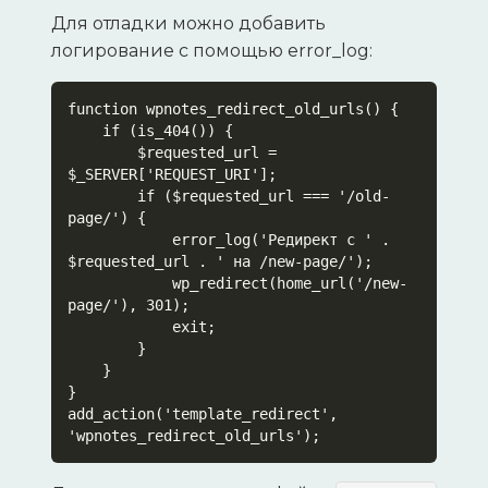
Для отладки можно добавить
логирование с помощью error_log:
function wpnotes_redirect_old_urls() {

    if (is_404()) {

        $requested_url = 
$_SERVER['REQUEST_URI'];

        if ($requested_url === '/old-
page/') {

            error_log('Редирект с ' . 
$requested_url . ' на /new-page/');

            wp_redirect(home_url('/new-
page/'), 301);

            exit;

        }

    }

}

add_action('template_redirect', 
'wpnotes_redirect_old_urls');