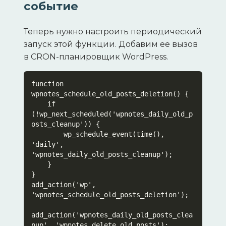
событие
Теперь нужно настроить периодический
запуск этой функции. Добавим ее вызов
в CRON-планировщик WordPress.
function 
wpnotes_schedule_old_posts_deletion() {

    if 
(!wp_next_scheduled('wpnotes_daily_old_p
osts_cleanup')) {

        wp_schedule_event(time(), 
'daily', 
'wpnotes_daily_old_posts_cleanup');

    }

}

add_action('wp', 
'wpnotes_schedule_old_posts_deletion');

add_action('wpnotes_daily_old_posts_clea