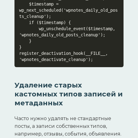
    $timestamp = 
wp_next_scheduled('wpnotes_daily_old_pos
ts_cleanup');

    if ($timestamp) {

        wp_unschedule_event($timestamp, 
'wpnotes_daily_old_posts_cleanup');

    }

}

register_deactivation_hook(__FILE__, 
Удаление старых
кастомных типов записей и
метаданных
Часто нужно удалять не стандартные
посты, а записи собственных типов,
например, отзывы, события, объявления.