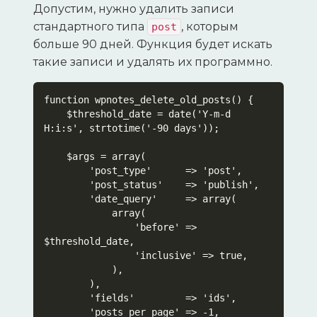
Допустим, нужно удалить записи
стандартного типа
, которым
post
больше 90 дней. Функция будет искать
такие записи и удалять их программно.
function wpnotes_delete_old_posts() {

    $threshold_date = date('Y-m-d 
H:i:s', strtotime('-90 days'));

    $args = array(

        'post_type'      => 'post',

        'post_status'    => 'publish',

        'date_query'     => array(

            array(

                'before' => 
$threshold_date,

                'inclusive' => true,

            ),

        ),

        'fields'         => 'ids',

        'posts_per_page' => -1,
