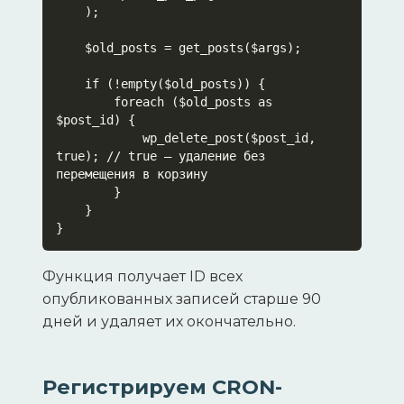
    );

    $old_posts = get_posts($args);

    if (!empty($old_posts)) {

        foreach ($old_posts as 
$post_id) {

            wp_delete_post($post_id, 
true); // true — удаление без 
перемещения в корзину

        }

    }

Функция получает ID всех
опубликованных записей старше 90
дней и удаляет их окончательно.
Регистрируем CRON-