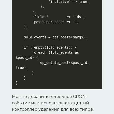
                'inclusive' => true,

            ),

        ),

        'fields'         => 'ids',

        'posts_per_page' => -1,

    );

    $old_events = get_posts($args);

    if (!empty($old_events)) {

        foreach ($old_events as 
$post_id) {

            wp_delete_post($post_id, 
true);

        }

    }

Можно добавить отдельное CRON-
событие или использовать единый
контроллер удаления для всех типов.