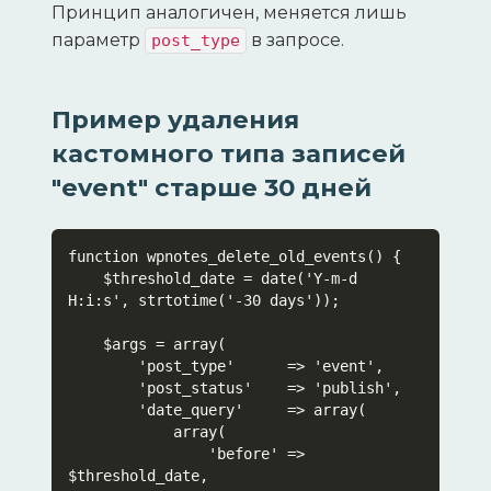
Принцип аналогичен, меняется лишь
параметр
в запросе.
post_type
Пример удаления
кастомного типа записей
"event" старше 30 дней
function wpnotes_delete_old_events() {

    $threshold_date = date('Y-m-d 
H:i:s', strtotime('-30 days'));

    $args = array(

        'post_type'      => 'event',

        'post_status'    => 'publish',

        'date_query'     => array(

            array(

                'before' => 
$threshold_date,
