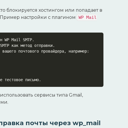
сто блокируется хостингом или попадает в
 Пример настройки с плагином
WP Mail
н WP Mail SMTP.

SMTP как метод отправки.

 вашего почтового провайдера, например:

е тестовое письмо.
 использовать сервисы типа Gmail,
ами.
правка почты через wp_mail