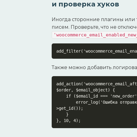
и проверка хуков
Иногда сторонние плагины или 
писем. Проверьте, что не откл
'woocommerce_email_enabled_new
add_filter('woocommerce_email_ena
Также можно добавить логирова
add_action('woocommerce_email_aft
$order, $email_object) {

    if ($email_id === 'new_order' && !$sent) {

        error_log('Ошибка отправки email нового заказа: ' . $order-
>get_id());

    }

}, 10, 4);