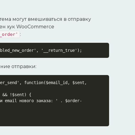
тема могут вмешиваться в отправку
ючен хук WooCommerce
:
_order'
bled_new_order', '__return_true');
ние отправки:
er_send', function($email_id, $sent, 