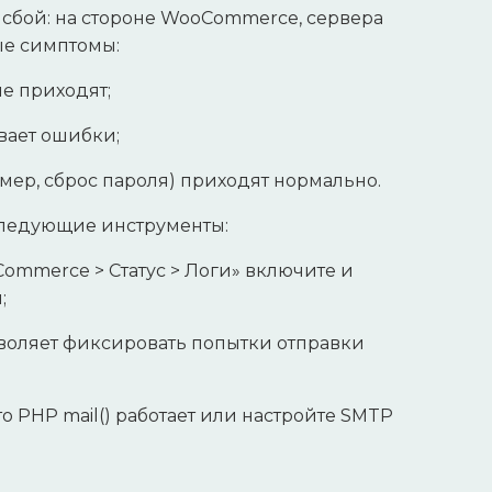
 сбой: на стороне WooCommerce, сервера
ые симптомы:
не приходят;
вает ошибки;
мер, сброс пароля) приходят нормально.
следующие инструменты:
ommerce > Статус > Логи» включите и
;
воляет фиксировать попытки отправки
то PHP mail() работает или настройте SMTP