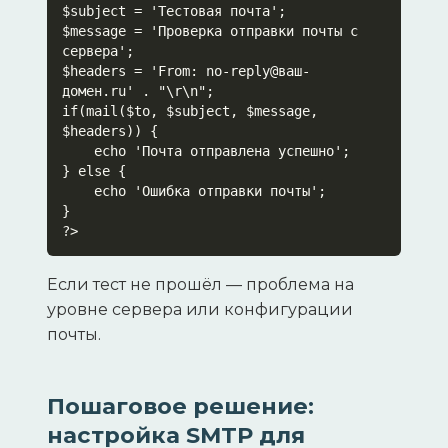
$subject = 'Тестовая почта';

$message = 'Проверка отправки почты с 
сервера';

$headers = 'From: no-reply@ваш-
домен.ru' . "\r\n";

if(mail($to, $subject, $message, 
$headers)) {

    echo 'Почта отправлена успешно';

} else {

    echo 'Ошибка отправки почты';

}

?>
Если тест не прошёл — проблема на
уровне сервера или конфигурации
почты.
Пошаговое решение:
настройка SMTP для