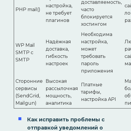
доставляемость,
настройка,
са
PHP mail()
часто
не требует
ло
блокируется
плагинов
ра
хостингом
Необходима
Надёжная
настройка,
Л
WP Mail
доставка,
может
ра
SMTP с
гибкость
требовать
са
SMTP
настроек
пароль
ма
приложения
Сторонние
Высокая
Ма
Платные
сервисы
рассылочная
б
тарифы,
(SendGrid,
мощность,
об
настройка API
Mailgun)
аналитика
пи
Как исправить проблемы с
отправкой уведомлений о